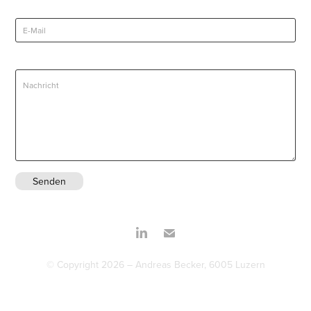
E-Mail *
Nachricht *
Senden
© Copyright 2026 – Andreas Becker, 6005 Luzern